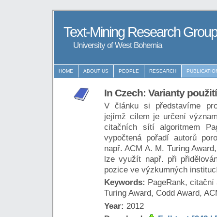
Text-Mining Research Grou
University of West Bohemia
HOME
ABOUT US
PEOPLE
RESEARCH
PUBLICATIO
In Czech: Varianty použi
V článku si představíme pro
jejímž cílem je určení význa
citačních sítí algoritmem P
vypočtená pořadí autorů por
např. ACM A. M. Turing Award, 
lze využít např. při přidělová
pozice ve výzkumných instituc
Keywords:
PageRank, citační 
Turing Award, Codd Award, ACM
Year:
2012