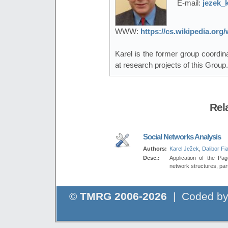
E-mail:
jezek_
WWW:
https://cs.wikipedia.or
Karel is the former group coordi
at research projects of this Group.
Rel
Social Networks Analysis
Authors:
Karel Ježek
,
Dalibor Fia
Desc.:
Application of the Pag
network structures, part
©
TMRG 2006-2026
| Coded b