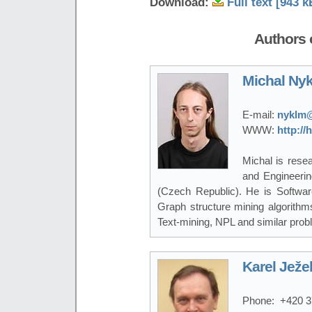
Download:
Full text [943 k
Authors o
Michal Nyk
E-mail:
nyklm@
WWW:
http:/
Michal is rese
and Engineerin
(Czech Republic). He is Softwar
Graph structure mining algorithm
Text-mining, NPL and similar prob
Karel Ježe
Phone:
+420 3